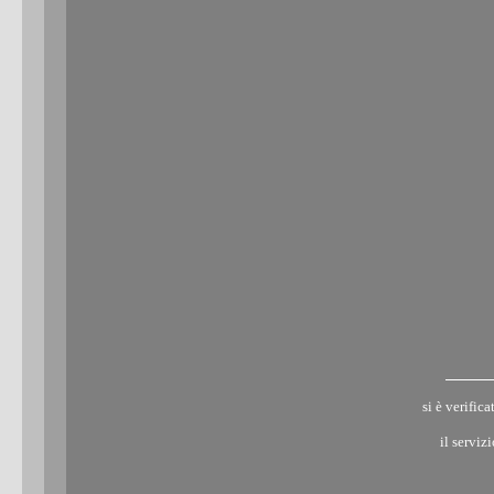
si è verific
il serviz